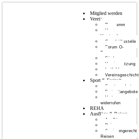
Mitglied werden
Verein
Programm
Unser
Vorstand
Geschäftsstelle
Forum O-
E
Förderer
Vereinssatzung
Leitbild
Vereinsgeschich
Sport & Freizeit
Sportangebote
Freizeitangebote
Vertrag
widerrufen
REHA
Ausflüge & Reisen
Ausflüge
Reisen
Seniorengerecht
Reisen