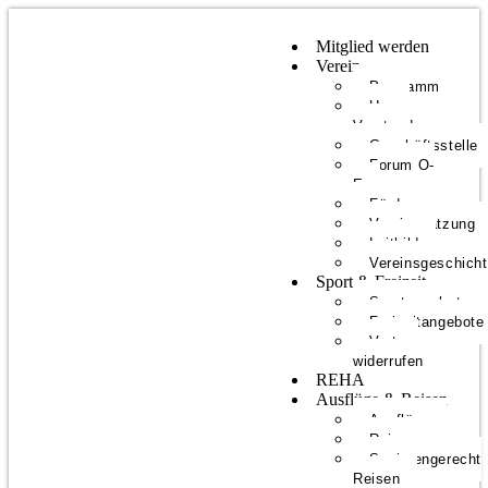
Mitglied werden
Verein
Programm
Unser
Vorstand
Geschäftsstelle
Forum O-
E
Förderer
Vereinssatzung
Leitbild
Vereinsgeschich
Sport & Freizeit
Sportangebote
Freizeitangebote
Vertrag
widerrufen
REHA
Ausflüge & Reisen
Ausflüge
Reisen
Seniorengerecht
Reisen