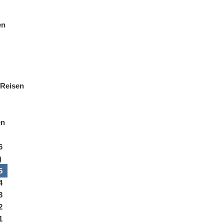
en
 Reisen
en
6
)
5
4
3
2
1