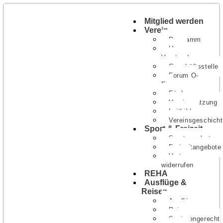
Mitglied werden
Verein
Programm
Unser
Vorstand
Geschäftsstelle
Forum O-
E
Förderer
Vereinssatzung
Leitbild
Vereinsgeschich
Sport & Freizeit
Sportangebote
Freizeitangebote
Vertrag
widerrufen
REHA
Ausflüge &
Reisen
Ausflüge
Reisen
Seniorengerecht