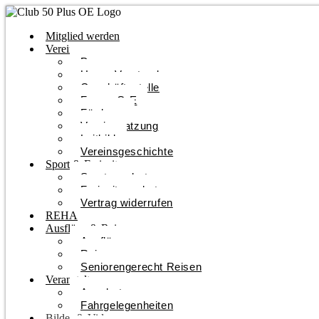
Mitglied werden
Verein
Programm
Unser Vorstand
Geschäftsstelle
Forum O-E
Förderer
Vereinssatzung
Leitbild
Vereinsgeschichte
Sport & Freizeit
Sportangebote
Freizeitangebote
Vertrag widerrufen
REHA
Ausflüge & Reisen
Ausflüge
Reisen
Seniorengerecht Reisen
Veranstaltungen
Angebote
Fahrgelegenheiten
Bilder & Videos