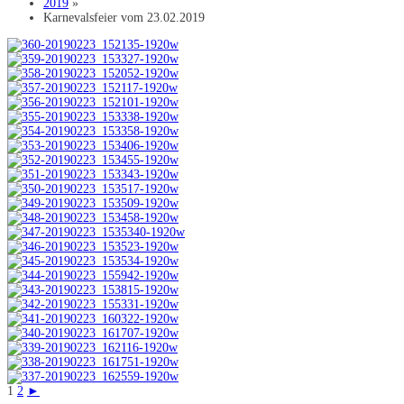
2019
»
Karnevalsfeier vom 23.02.2019
1
2
►