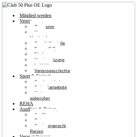
Mitglied werden
Verein
Programm
Unser
Vorstand
Geschäftsstelle
Forum O-E
Förderer
Vereinssatzung
Leitbild
Vereinsgeschichte
Sport & Freizeit
Sportangebote
Freizeitangebote
Vertrag
widerrufen
REHA
Ausflüge & Reisen
Ausflüge
Reisen
Seniorengerecht
Reisen
Veranstaltungen