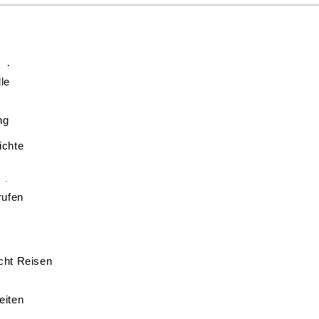
nd
le
ng
ichte
e
ote
rufen
cht Reisen
eiten