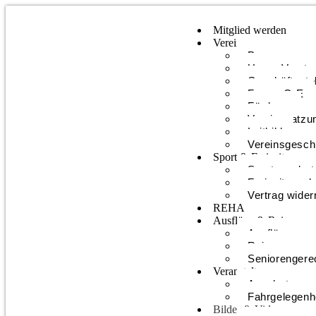
Mitglied werden
Verein
Programm
Unser Vorsta
Geschäftsstel
Forum O-E
Förderer
Vereinssatzu
Leitbild
Vereinsgesch
Sport & Freizeit
Sportangebot
Freizeitangeb
Vertrag wider
REHA
Ausflüge & Reisen
Ausflüge
Reisen
Seniorengere
Veranstaltungen
Angebote
Fahrgelegenh
Bilder & Videos