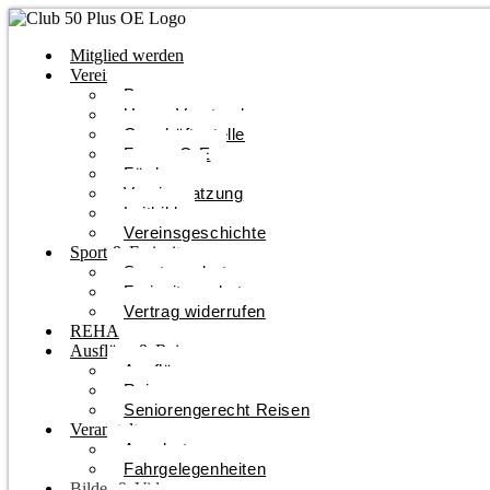
Mitglied werden
Verein
Programm
Unser Vorstand
Geschäftsstelle
Forum O-E
Förderer
Vereinssatzung
Leitbild
Vereinsgeschichte
Sport & Freizeit
Sportangebote
Freizeitangebote
Vertrag widerrufen
REHA
Ausflüge & Reisen
Ausflüge
Reisen
Seniorengerecht Reisen
Veranstaltungen
Angebote
Fahrgelegenheiten
Bilder & Videos