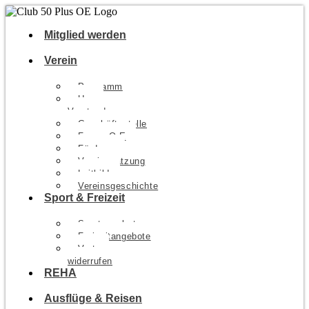
Mitglied werden
Verein
Programm
Unser
Vorstand
Geschäftsstelle
Forum O-E
Förderer
Vereinssatzung
Leitbild
Vereinsgeschichte
Sport & Freizeit
Sportangebote
Freizeitangebote
Vertrag
widerrufen
REHA
Ausflüge & Reisen