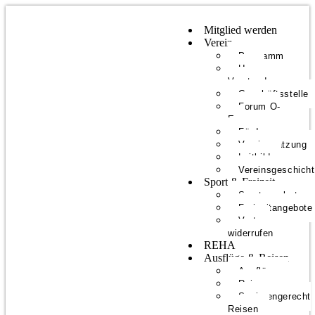
Mitglied werden
Verein
Programm
Unser
Vorstand
Geschäftsstelle
Forum O-
E
Förderer
Vereinssatzung
Leitbild
Vereinsgeschich
Sport & Freizeit
Sportangebote
Freizeitangebote
Vertrag
widerrufen
REHA
Ausflüge & Reisen
Ausflüge
Reisen
Seniorengerecht
Reisen