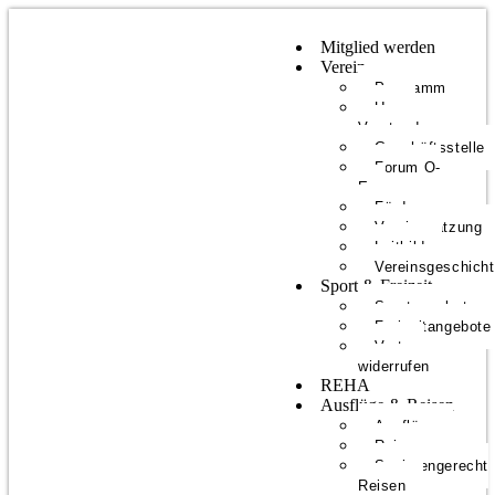
Mitglied werden
Verein
Programm
Unser
Vorstand
Geschäftsstelle
Forum O-
E
Förderer
Vereinssatzung
Leitbild
Vereinsgeschich
Sport & Freizeit
Sportangebote
Freizeitangebote
Vertrag
widerrufen
REHA
Ausflüge & Reisen
Ausflüge
Reisen
Seniorengerecht
Reisen