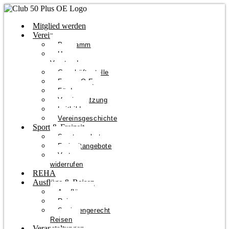
Mitglied werden
Verein
Programm
Unser
Vorstand
Geschäftsstelle
Forum O-E
Förderer
Vereinssatzung
Leitbild
Vereinsgeschichte
Sport & Freizeit
Sportangebote
Freizeitangebote
Vertrag
widerrufen
REHA
Ausflüge & Reisen
Ausflüge
Reisen
Seniorengerecht
Reisen
Veranstaltungen