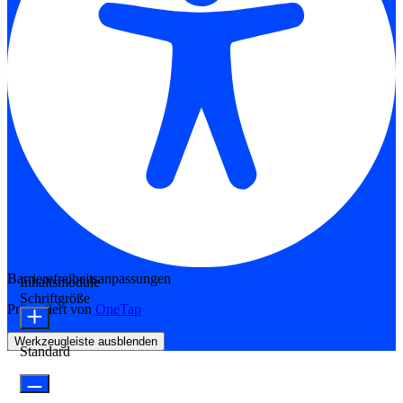
Barrierefreiheitsanpassungen
Inhaltsmodule
Schriftgröße
Präsentiert von
OneTap
Werkzeugleiste ausblenden
Standard