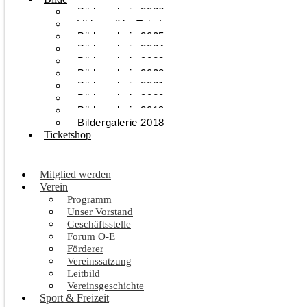
Bildergalerie 2026
Videos (YouTube)
Bildergalerie 2025
Bildergalerie 2024
Bildergalerie 2023
Bildergalerie 2022
Bildergalerie 2021
Bildergalerie 2020
Bildergalerie 2019
Bildergalerie 2018
Ticketshop
Mitglied werden
Verein
Programm
Unser Vorstand
Geschäftsstelle
Forum O-E
Förderer
Vereinssatzung
Leitbild
Vereinsgeschichte
Sport & Freizeit