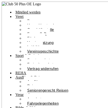
Mitglied werden
Verein
Programm
Unser Vorstand
Geschäftsstelle
Forum O-E
Förderer
Vereinssatzung
Leitbild
Vereinsgeschichte
Sport & Freizeit
Sportangebote
Freizeitangebote
Vertrag widerrufen
REHA
Ausflüge & Reisen
Ausflüge
Reisen
Seniorengerecht Reisen
Veranstaltungen
Angebote
Fahrgelegenheiten
Bilder & Videos